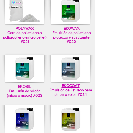
POLYWAX
EKOWAX
Cera de polietileno o
Emulsión de polietileno
polipropileno (micro pellet)
protector y suavizante
#021
#022
EKOCOAT
EKOSIL
Emulsión de Estireno para
Emulsión de silicón
pintar o sellar #024
(micro o macro) #023