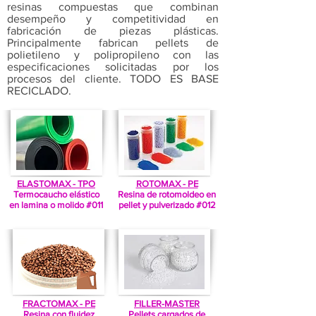
resinas compuestas que combinan
desempeño y competitividad en
fabricación de piezas plásticas.
Principalmente fabrican pellets de
polietileno y polipropileno con las
especificaciones solicitadas por los
procesos del cliente. TODO ES BASE
RECICLADO.
ELASTOMAX - TPO
ROTOMAX - PE
Termocaucho elástico
Resina de rotomoldeo en
en lamina o molido
#011
pellet y pulverizado #012
FRACTOMAX - PE
FILLER-MASTER
Resina con fluidez
Pellets cargados de