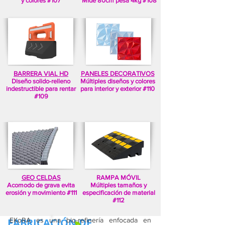
y colores #107
Mide 80cm pesa 4kg #108
BARRERA VIAL HD
PANELES DECORATIVOS
Diseño solido-relleno
Múltiples diseños y colores
indestructible para rentar
para interior y exterior #110
#109
GEO CELDAS
RAMPA MÓVIL
Acomodo de grava evita
Múltiples tamaños y
erosión y movimiento #111
especificación de material
#112
FABRICACIÓN DE
EKoRA es una bio-refinería enfocada en